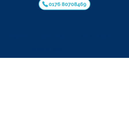
0176 80708469
Impressum
|
Datenschutz
|
Standort ändern
© Carpet Expert