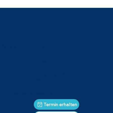
Carpet Expert Köln
Sternengasse 1a
50676 Köln
Mo. bis Fr. 10-18:30 Uhr
Sa. 10-16 Uhr
Termin vereinbaren
Termin erhalten