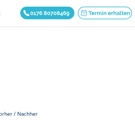
s
0176 80708469
Termin erhalten
orher / Nachher