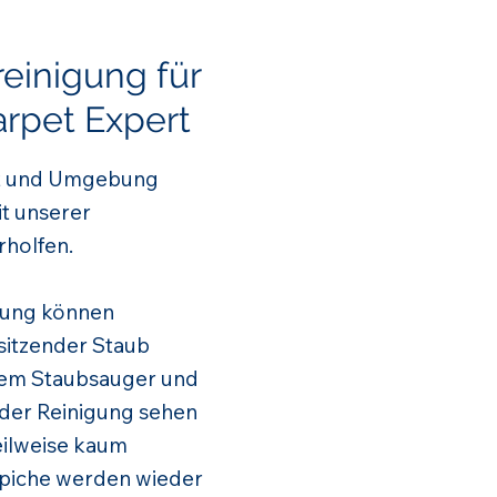
reinigung für
arpet Expert
adt und Umgebung
t unserer
rholfen.
igung können
sitzender Staub
dem Staubsauger und
 der Reinigung sehen
teilweise kaum
ppiche werden wieder