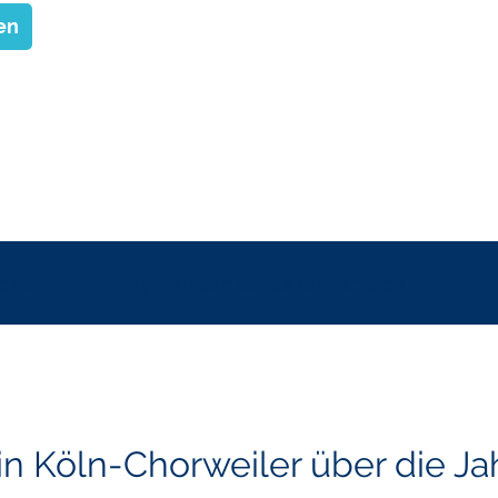
en
schön
Hygienisch sauberer Teppich
 in Köln-Chorweiler über die Ja