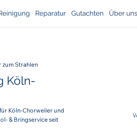
Reinigung
Reparatur
Gutachten
Über un
r zum Strahlen
g Köln-
 für Köln-Chorweiler und
V
- & Bringservice seit