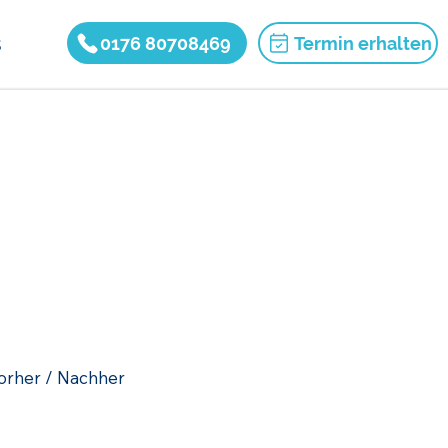
s
0176 80708469
Termin erhalten
orher / Nachher