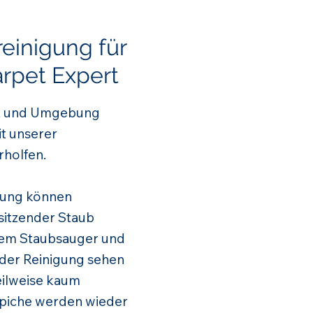
reinigung für
rpet Expert
adt und Umgebung
t unserer
rholfen.
igung können
sitzender Staub
dem Staubsauger und
 der Reinigung sehen
teilweise kaum
ppiche werden wieder