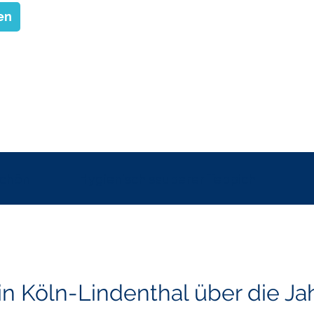
en
schön
Hygienisch sauberer Teppich
 in Köln-Lindenthal über die Ja