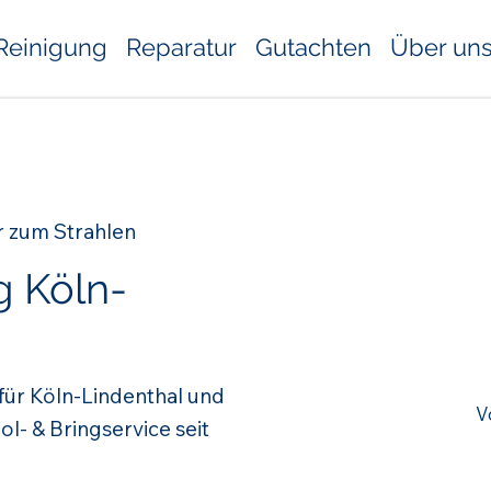
Reinigung
Reparatur
Gutachten
Über un
r zum Strahlen
g Köln-
für Köln-Lindenthal und
V
- & Bringservice seit