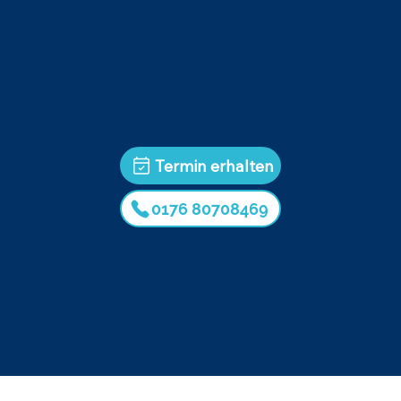
50676 Köln
Mo. bis Fr. 10-18:30 Uhr
Sa. 10-16 Uhr
Termin vereinbaren
Termin erhalten
0176 80708469
Impressum
|
Datenschutz
|
Standort ändern
© Carpet Expert