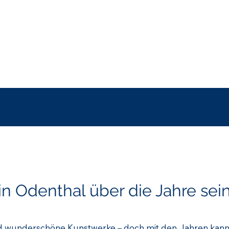
schön
Hygienisch sauberer Teppich
 in Odenthal über die Jahre se
 wunderschöne Kunstwerke – doch mit den Jahren kann 