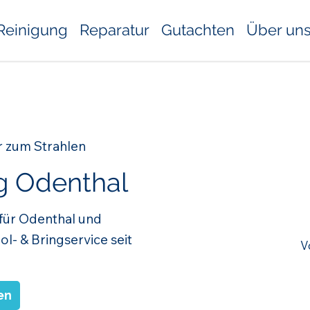
Reinigung
Reparatur
Gutachten
Über un
r zum Strahlen
g Odenthal
 für Odenthal und
- & Bringservice seit
V
en