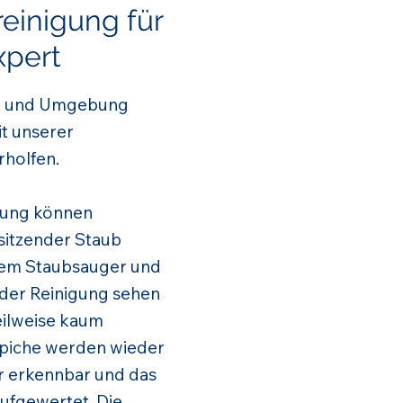
reinigung für
xpert
adt und Umgebung
t unserer
rholfen.
igung können
sitzender Staub
dem Staubsauger und
 der Reinigung sehen
teilweise kaum
ppiche werden wieder
er erkennbar und das
ufgewertet. Die