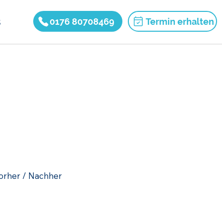
s
0176 80708469
Termin erhalten
orher / Nachher