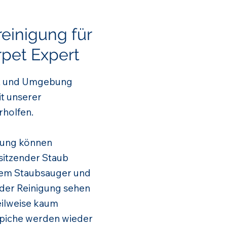
reinigung für
rpet Expert
adt und Umgebung
t unserer
rholfen.
igung können
sitzender Staub
dem Staubsauger und
 der Reinigung sehen
teilweise kaum
ppiche werden wieder