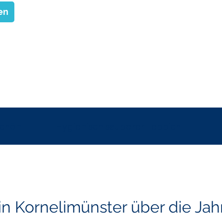
en
schön
Hygienisch sauberer Teppich
 in Kornelimünster über die Jah