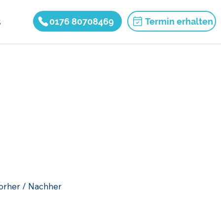
s
0176 80708469
Termin erhalten
orher / Nachher