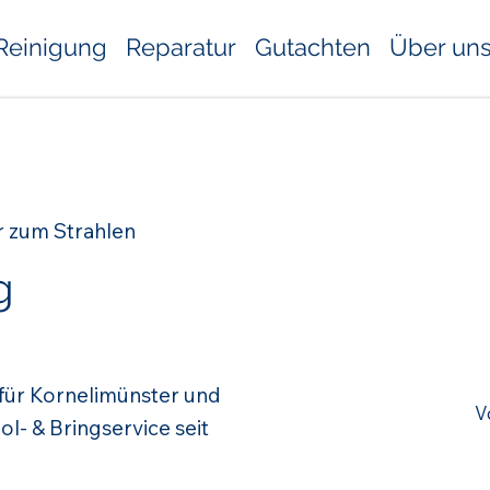
Reinigung
Reparatur
Gutachten
Über un
r zum Strahlen
g
 für Kornelimünster und
V
- & Bringservice seit